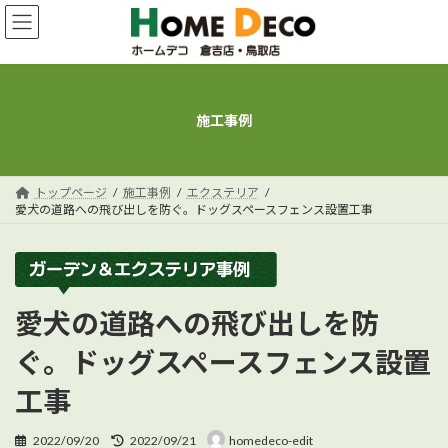
コ
ナ
ン
ビ
テ
ゲ
ン
ー
ツ
シ
へ
ョ
施工事例
ス
ン
キ
に
ッ
移
プ
動
トップページ
施工事例
エクステリア
愛犬の道路への飛び出しを防ぐ。ドッグスペースフェンス設置工事
愛犬の道路への飛び出しを防
ぐ。ドッグスペースフェンス設置
工事
最
2022/09/20
2022/09/21
homedeco-edit