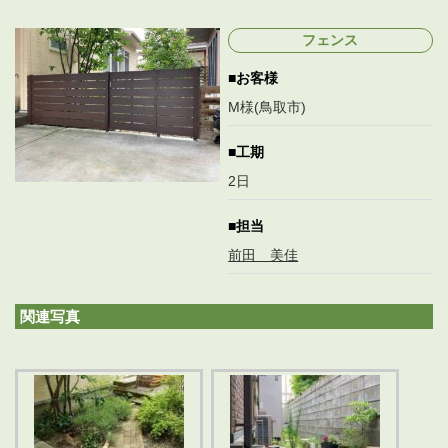
終
更
フェンス
新
日
お客様
時
:
M様(鳥取市)
工期
2日
担当
前田 美佳
関連写真