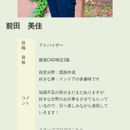
前田 美佳
役
アドバイザー
職
資
建築CAD検定2級
格
得意分野：図面作成
好きな事：インドアの多趣味です
知識不足の所がまだまだありますが、
コメ
好きな分野のお仕事をさせてもらって
ント
いるので、日々楽しみながら成長して
いきます！
スタッフブログはこちら