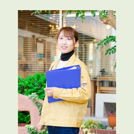
コ
ナ
ン
ビ
テ
ゲ
ン
ー
ツ
シ
へ
ョ
ス
ン
キ
に
ッ
移
プ
動