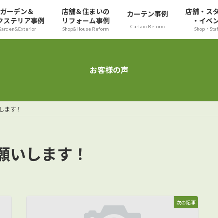
ガーデン＆
店舗＆住まいの
店舗・ス
カーテン事例
クステリア事例
リフォーム事例
・イベ
Curtain Reform
Garden&Exterior
Shop&House Reform
Shop・Sta
お客様の声
します！
願いします！
次の記事