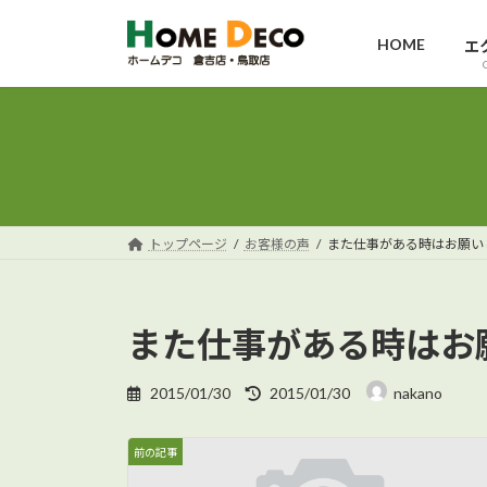
コ
ナ
ン
ビ
HOME
エ
テ
ゲ
ン
ー
ツ
シ
へ
ョ
ス
ン
キ
に
ッ
移
トップページ
お客様の声
また仕事がある時はお願い
プ
動
また仕事がある時はお
最
2015/01/30
2015/01/30
nakano
終
更
新
前の記事
日