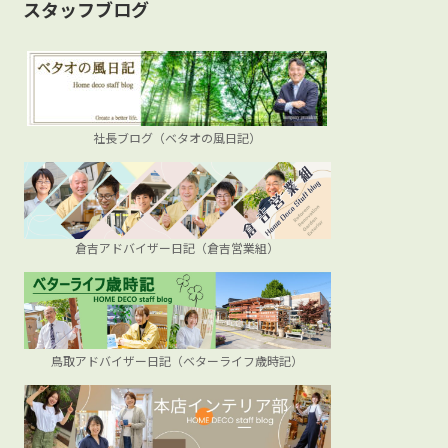
ブ
スタッフブログ
社長ブログ（ベタオの風日記）
倉吉アドバイザー日記（倉吉営業組）
鳥取アドバイザー日記（ベターライフ歳時記）