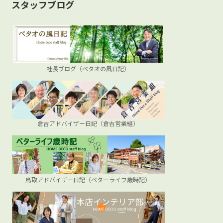
ブ
スタッフブログ
社長ブログ（ベタオの風日記）
倉吉アドバイザー日記（倉吉営業組）
鳥取アドバイザー日記（ベターライフ歳時記）