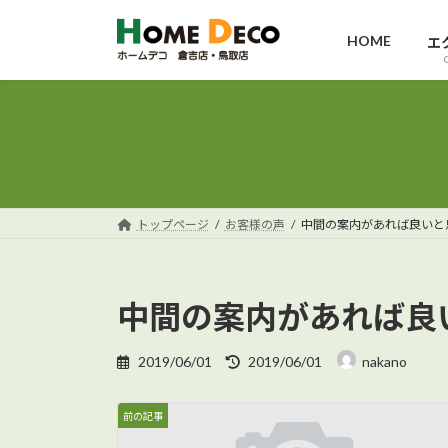
コ
ナ
ン
ビ
HOME
エ
テ
ゲ
ン
ー
ツ
シ
へ
ョ
ス
ン
キ
に
ッ
移
トップページ
お客様の声
中間の案内があれば良いと
プ
動
中間の案内があれば良
最
2019/06/01
2019/06/01
nakano
終
更
新
前の記事
日