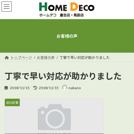
コ
ナ
ン
ビ
テ
ゲ
ン
ー
ツ
シ
へ
ョ
お客様の声
ス
ン
キ
に
ッ
移
プ
動
トップページ
お客様の声
丁寧で早い対応が助かりました
丁寧で早い対応が助かりました
最
2018/11/15
2018/11/15
nakano
終
更
新
前の記事
日
時
: