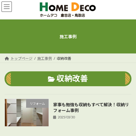
コ
ナ
ン
ビ
テ
ゲ
ン
ー
ツ
シ
へ
ョ
施工事例
ス
ン
キ
に
ッ
移
プ
動
トップページ
施工事例
収納改善
収納改善
リフォーム
家事も勉強も収納もすべて解決！収納リ
フォーム事例
2025/03/30