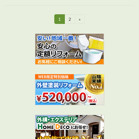
投
1
2
»
固
固
定
定
稿
ペ
ペ
ー
ー
の
ジ
ジ
ペ
ー
ジ
送
り