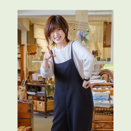
コ
ナ
ン
ビ
テ
ゲ
ン
ー
ツ
シ
へ
ョ
ス
ン
キ
に
ッ
移
プ
動