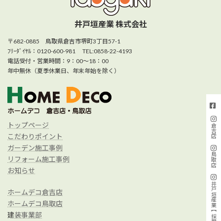
井戸垣産業 株式会社
〒682-0885 鳥取県倉吉市堺町3丁目57-1
ﾌﾘｰﾀﾞｲﾔﾙ：0120-600-981 TEL:0858-22-4193
電話受付・営業時間：9：00～18：00
年中無休（夏季休業日、年末年始を除く）
トップページ
倉吉店
こだわりポイント
ガーデン施工事例
鳥取店
リフォーム施工事例
お知らせ
井戸垣産業【採用/施工事例】
ホームデコ倉吉店
ホームデコ鳥取店
建
装事業部