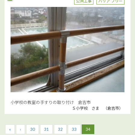
小学校の教室の手すりの取り付け 倉吉市
Ｓ小学校 さま （倉吉市）
«
‹
30
31
32
33
34