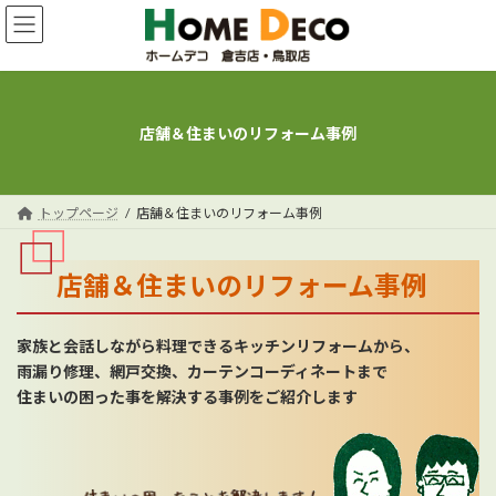
コ
ナ
ン
ビ
テ
ゲ
ン
ー
ツ
シ
へ
ョ
店舗＆住まいのリフォーム事例
ス
ン
キ
に
ッ
移
プ
動
トップページ
店舗＆住まいのリフォーム事例
店舗＆住まいのリフォーム事例
家族と会話しながら料理できるキッチンリフォームから、
雨漏り修理、網戸交換、カーテンコーディネートまで
住まいの困った事を解決する事例をご紹介します