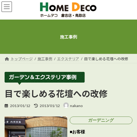
コ
ナ
ン
ビ
テ
ゲ
ン
ー
ツ
シ
へ
ョ
施工事例
ス
ン
キ
に
ッ
移
プ
動
トップページ
施工事例
エクステリア
目で楽しめる花壇への改修
目で楽しめる花壇への改修
最
2013/01/12
2013/01/12
nakano
終
更
ガーデニング
新
日
お客様
時
: