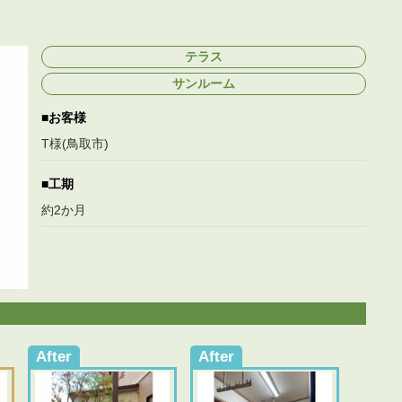
テラス
サンルーム
お客様
T様(鳥取市)
工期
約2か月
After
After