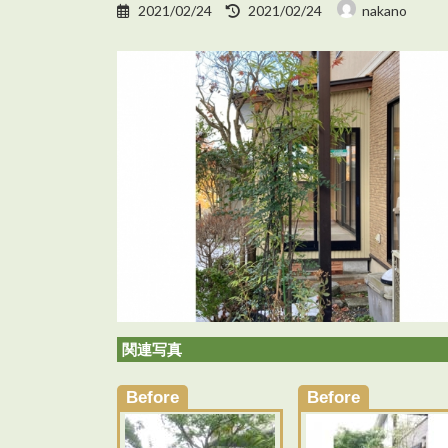
最
2021/02/24
2021/02/24
nakano
終
更
新
日
時
:
関連写真
Before
Before