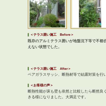
＜テラス囲い施工 Before＞
既存のアルミテラス囲いが地盤沈下等で不都
えない状態でした。
＜テラス囲い施工 After＞
ペアガラスサッシ、断熱材等で結露対策を行
＜お客様の声＞
断熱性能が床も壁も依然と比較したら断然良
きる様になりました。大満足です。