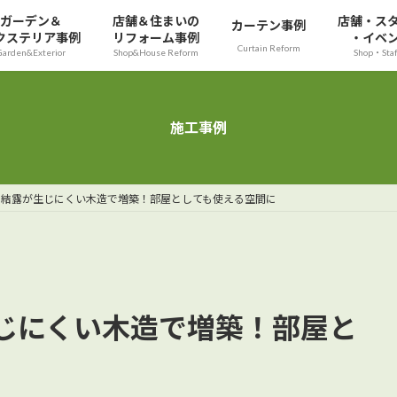
ガーデン＆
店舗＆住まいの
店舗・ス
カーテン事例
クステリア事例
リフォーム事例
・イベ
Curtain Reform
Garden&Exterior
Shop&House Reform
Shop・Sta
施工事例
を結露が生じにくい木造で増築！部屋としても使える空間に
じにくい木造で増築！部屋と