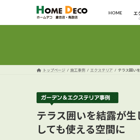
コ
ナ
ン
ビ
HOME
エ
テ
ゲ
ン
ー
ツ
シ
へ
ョ
ス
ン
キ
に
ッ
移
トップページ
施工事例
エクステリア
テラス囲い
プ
動
テラス囲いを結露が生
しても使える空間に