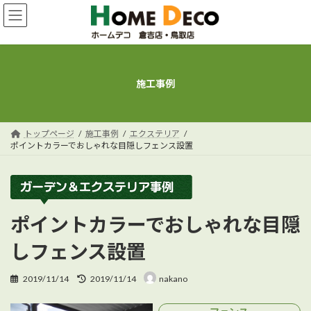
コ
ナ
ン
ビ
テ
ゲ
ン
ー
ツ
シ
へ
ョ
施工事例
ス
ン
キ
に
ッ
移
プ
動
トップページ
施工事例
エクステリア
ポイントカラーでおしゃれな目隠しフェンス設置
ポイントカラーでおしゃれな目隠
しフェンス設置
最
2019/11/14
2019/11/14
nakano
終
更