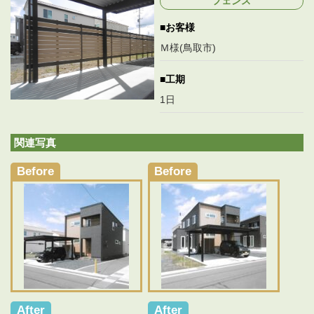
フェンス
新
日
お客様
時
:
Ｍ様(鳥取市)
工期
1日
関連写真
Before
Before
After
After