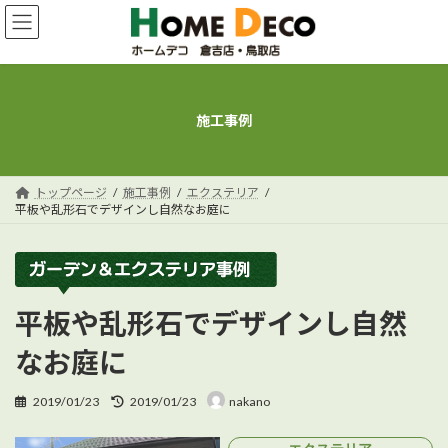
コ
ナ
ン
ビ
テ
ゲ
ン
ー
ツ
シ
へ
ョ
施工事例
ス
ン
キ
に
ッ
移
プ
動
トップページ
施工事例
エクステリア
平板や乱形石でデザインし自然なお庭に
平板や乱形石でデザインし自然
なお庭に
最
2019/01/23
2019/01/23
nakano
終
更