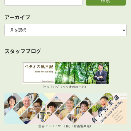
検索
アーカイブ
ア
ー
カ
イ
ブ
スタッフブログ
社長ブログ（ベタオの風日記）
倉吉アドバイザー日記（倉吉営業組）