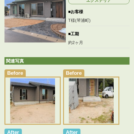
エクステリア
新
日
お客様
時
:
T様(琴浦町)
工期
約2ヶ月
関連写真
Before
Before
After
After