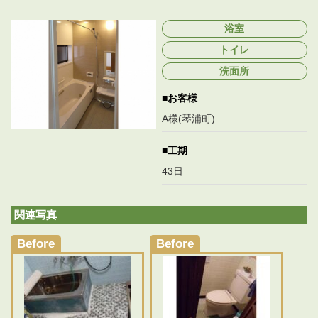
終
更
浴室
新
日
トイレ
時
:
洗面所
お客様
A様(琴浦町)
工期
43日
関連写真
Before
Before