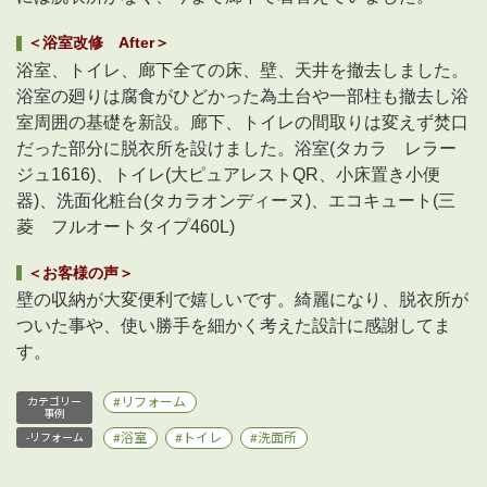
＜浴室改修 After＞
浴室、トイレ、廊下全ての床、壁、天井を撤去しました。
浴室の廻りは腐食がひどかった為土台や一部柱も撤去し浴
室周囲の基礎を新設。廊下、トイレの間取りは変えず焚口
だった部分に脱衣所を設けました。浴室(タカラ レラー
ジュ1616)、トイレ(大ピュアレストQR、小床置き小便
器)、洗面化粧台(タカラオンディーヌ)、エコキュート(三
菱 フルオートタイプ460L)
＜お客様の声＞
壁の収納が大変便利で嬉しいです。綺麗になり、脱衣所が
ついた事や、使い勝手を細かく考えた設計に感謝してま
す。
リフォーム
カテゴリー
事例
浴室
トイレ
洗面所
-リフォーム