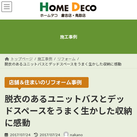
コ
ナ
ン
ビ
テ
ゲ
ン
ー
ツ
シ
へ
ョ
施工事例
ス
ン
キ
に
ッ
移
プ
動
トップページ
施工事例
リフォーム
脱衣のあるユニットバスとデッドスペースをうまく生かした収納に感動
脱衣のあるユニットバスとデッ
ドスペースをうまく生かした収納
に感動
最
2017/07/24
2017/07/24
nakano