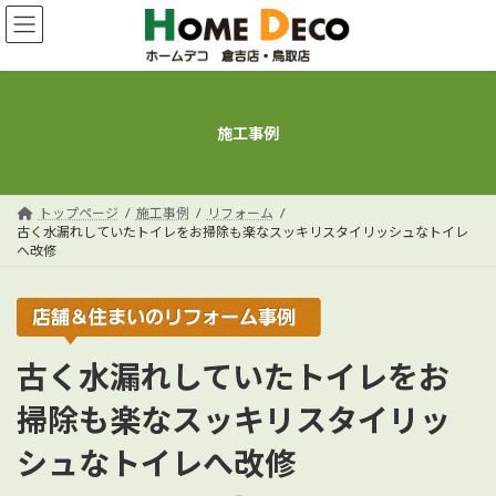
コ
ナ
ン
ビ
テ
ゲ
ン
ー
ツ
シ
へ
ョ
施工事例
ス
ン
キ
に
ッ
移
プ
動
トップページ
施工事例
リフォーム
古く水漏れしていたトイレをお掃除も楽なスッキリスタイリッシュなトイレ
へ改修
古く水漏れしていたトイレをお
掃除も楽なスッキリスタイリッ
シュなトイレへ改修