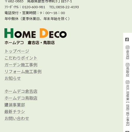
〒682-0885 鳥取県倉吉市堺町3丁目57-1
ﾌﾘｰﾀﾞｲﾔﾙ：0120-600-981 TEL:0858-22-4193
電話受付・営業時間：9：00～18：00
年中無休（夏季休業日、年末年始を除く）
トップページ
倉吉店
こだわりポイント
ガーデン施工事例
鳥取店
リフォーム施工事例
お知らせ
井戸垣産業【採用/施工事例】
ホームデコ倉吉店
ホームデコ鳥取店
建
装事業部
最新チラシ
お問い合わせ