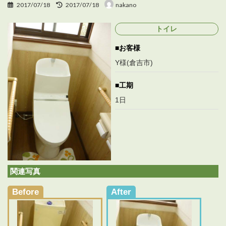
最
2017/07/18
2017/07/18
nakano
終
更
トイレ
新
日
お客様
時
:
Y様(倉吉市)
工期
1日
関連写真
Before
After