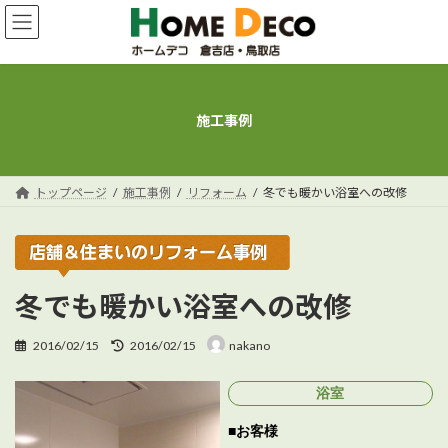
コ
ナ
ン
ビ
テ
ゲ
ン
ー
ツ
シ
へ
ョ
施工事例
ス
ン
キ
に
ッ
移
プ
動
トップページ
施工事例
リフォーム
冬でも暖かい浴室への改修
冬でも暖かい浴室への改修
最
2016/02/15
2016/02/15
nakano
終
更
浴室
新
日
お客様
時
: