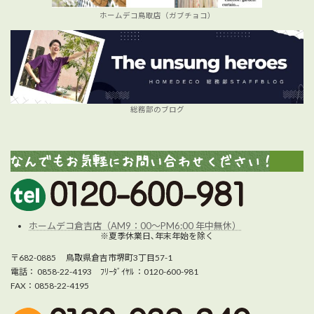
ホームデコ鳥取店（ガブチョコ）
総務部のブログ
ホームデコ倉吉店（AM9：00～PM6:00 年中無休）
※夏季休業日､年末年始を除く
〒682-0885 鳥取県倉吉市堺町3丁目57-1
電話： 0858-22-4193 ﾌﾘｰﾀﾞｲﾔﾙ ：0120-600-981
FAX：0858-22-4195