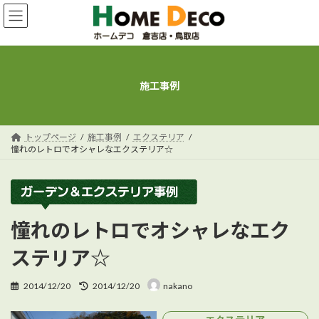
コ
ナ
ン
ビ
テ
ゲ
ン
ー
ツ
シ
へ
ョ
施工事例
ス
ン
キ
に
ッ
移
プ
動
トップページ
施工事例
エクステリア
憧れのレトロでオシャレなエクステリア☆
憧れのレトロでオシャレなエク
ステリア☆
最
2014/12/20
2014/12/20
nakano
終
更