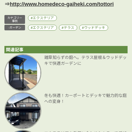
⇒
http://www.homedeco-gaiheki.com/tottori
エクステリア
カテゴリー
事例
エクステリア
テラス
ウッドデッキ
-ガーデン
関連記事
雑草知らずの庭へ。テラス屋根＆ウッドデッ
キで快適ガーデンに
冬も快適！カーポートとデッキで魅力的な庭
への変身！