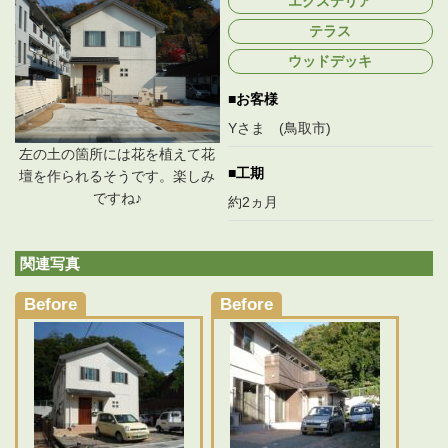
エクステリア
新
日
テラス
時
:
ウッドデッキ
お客様
Yさま (鳥取市)
左の土の箇所には花を植えて花
工期
壇を作られるそうです。楽しみ
ですね♪
約2ヵ月
関連写真
Before
Before