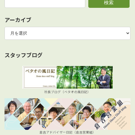
検索
アーカイブ
ア
ー
カ
イ
ブ
スタッフブログ
社長ブログ（ベタオの風日記）
倉吉アドバイザー日記（倉吉営業組）