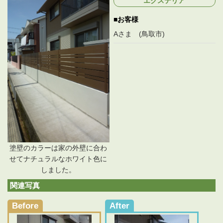
エクステリア
新
日
お客様
時
:
Aさま (鳥取市)
塗壁のカラーは家の外壁に合わ
せてナチュラルなホワイト色に
しました。
関連写真
Before
After