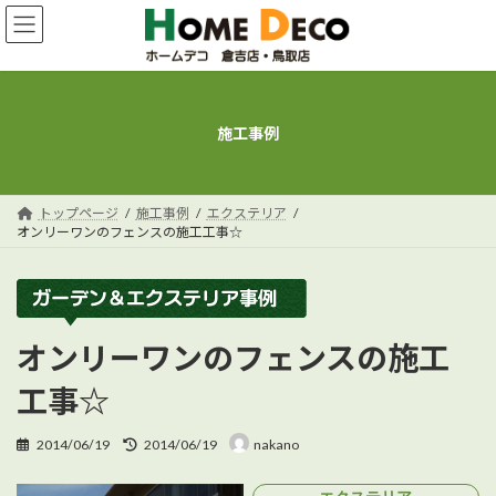
コ
ナ
ン
ビ
テ
ゲ
ン
ー
ツ
シ
へ
ョ
施工事例
ス
ン
キ
に
ッ
移
プ
動
トップページ
施工事例
エクステリア
オンリーワンのフェンスの施工工事☆
オンリーワンのフェンスの施工
工事☆
最
2014/06/19
2014/06/19
nakano
終
更