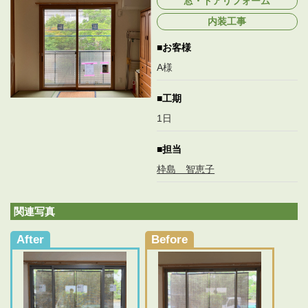
窓・ドアリフォーム
新
日
内装工事
時
:
お客様
A様
工期
1日
担当
枠島 智恵子
関連写真
After
Before