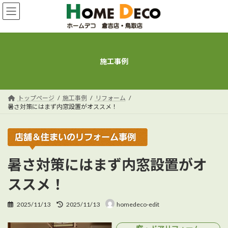
コ
ナ
ン
ビ
テ
ゲ
ン
ー
ツ
シ
へ
ョ
施工事例
ス
ン
キ
に
ッ
移
プ
動
トップページ
施工事例
リフォーム
暑さ対策にはまず内窓設置がオススメ！
暑さ対策にはまず内窓設置がオ
ススメ！
最
2025/11/13
2025/11/13
homedeco-edit
終
更