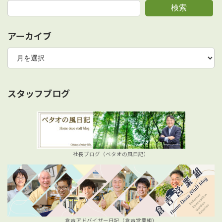
検索
アーカイブ
ア
ー
カ
イ
ブ
スタッフブログ
社長ブログ（ベタオの風日記）
倉吉アドバイザー日記（倉吉営業組）