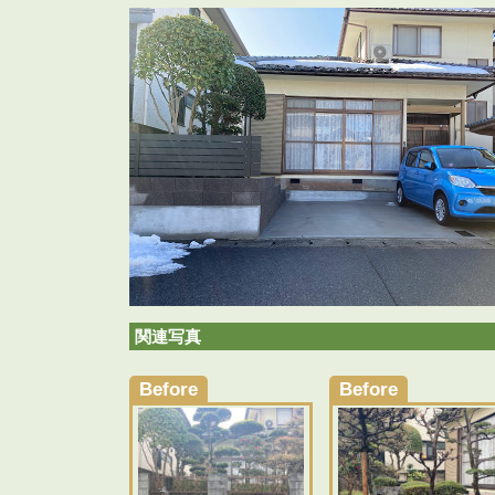
更
新
日
時
:
関連写真
Before
Before