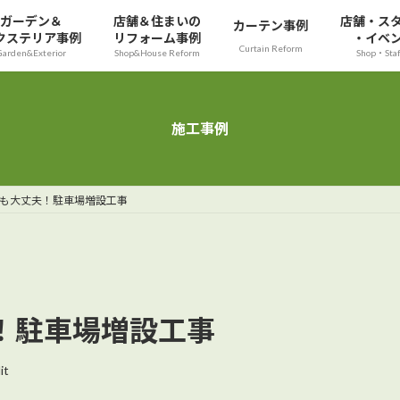
ガーデン＆
店舗＆住まいの
店舗・ス
カーテン事例
クステリア事例
リフォーム事例
・イベ
Curtain Reform
Garden&Exterior
Shop&House Reform
Shop・Sta
施工事例
ても大丈夫！駐車場増設工事
！駐車場増設工事
it