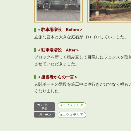
＜駐車場増設 Before＞
立派な庭木と大きな庭石がゴロゴロしていました。
＜駐車場増設 After＞
ブロックを新しく積み直して目隠しにフェンスを取
させていただきました。
＜担当者からの一言＞
玄関ポーチの階段を施工中に奥行きだけでなく幅も
くなりました。
エクステリア
カテゴリー
事例
エクステリア
-ガーデン