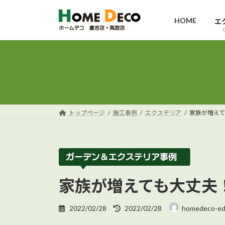
コ
ナ
ン
ビ
HOME
エ
テ
ゲ
ン
ー
ツ
シ
へ
ョ
ス
ン
キ
に
ッ
移
トップページ
施工事例
エクステリア
家族が増え
プ
動
家族が増えても大丈夫
最
2022/02/28
2022/02/28
homedeco-ed
終