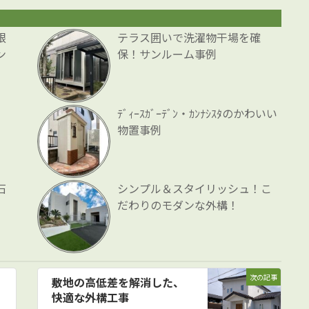
根
テラス囲いで洗濯物干場を確
ン
保！サンルーム事例
ﾃﾞｨｰｽｶﾞｰﾃﾞﾝ・ｶﾝﾅｼｽﾀのかわいい
物置事例
石
シンプル＆スタイリッシュ！こ
だわりのモダンな外構！
次の記事
敷地の高低差を解消した、
快適な外構工事