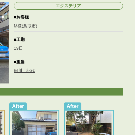
エクステリア
お客様
M様(鳥取市)
工期
19日
担当
田川 記代
After
After