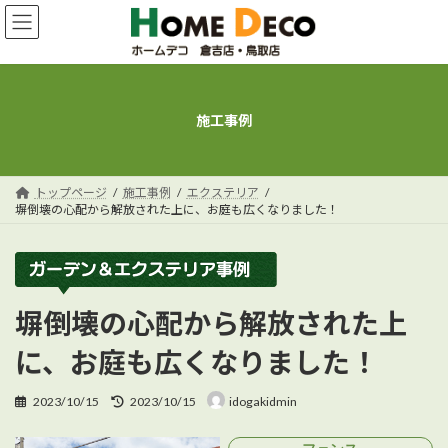
コ
ナ
ン
ビ
テ
ゲ
ン
ー
ツ
シ
へ
ョ
施工事例
ス
ン
キ
に
ッ
移
プ
動
トップページ
施工事例
エクステリア
塀倒壊の心配から解放された上に、お庭も広くなりました！
塀倒壊の心配から解放された上
に、お庭も広くなりました！
最
2023/10/15
2023/10/15
idogakidmin
終
更