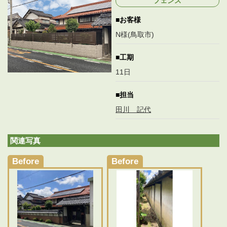
フェンス
新
日
お客様
時
:
N様(鳥取市)
工期
11日
担当
田川 記代
関連写真
Before
Before