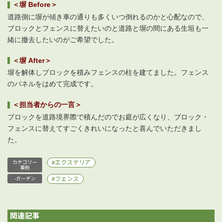
＜塀 Before＞
道路側に塀が傾き車の通りも多くいつ倒れるのかと心配なので、
ブロックとフェンスに替えたいのと道路と塀の間にある生垣も一
緒に撤去したいのがご希望でした。
＜塀 After＞
塀を解体しブロックを積みフェンスの柱を建てました。フェンス
のパネルをはめて完成です。
＜担当者からの一言＞
ブロックを道路境界際で積んだのでお庭が広くなり、ブロック・
フェンスに替えてすごくきれいになったと喜んでいただきまし
た。
エクステリア
カテゴリー
事例
フェンス
-ガーデン
関連記事