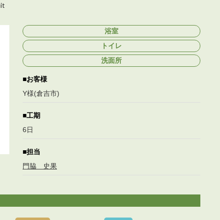
it
浴室
トイレ
洗面所
お客様
Y様(倉吉市)
工期
6日
担当
門脇 史果