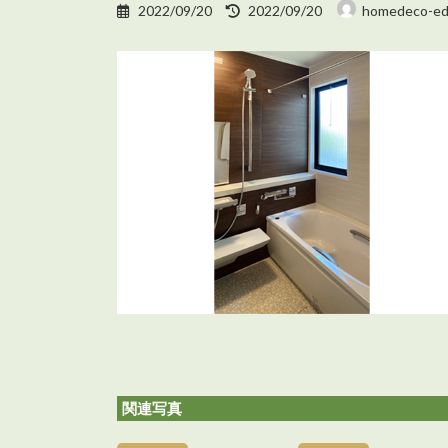
最
2022/09/20
2022/09/20
homedeco-ed
終
更
新
日
時
:
関連写真