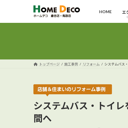
コ
ナ
ン
ビ
HOME
エ
テ
ゲ
ン
ー
ツ
シ
へ
ョ
ス
ン
キ
に
ッ
移
トップページ
施工事例
リフォーム
システムバス
プ
動
システムバス・トイレ
間へ