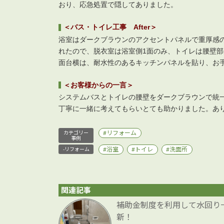
おり、応急処置で隠してありました。
＜バス・トイレ工事 After＞
浴室はダークブラウンのアクセントパネルで重厚感
れたので、脱衣室は浴室側1面のみ、トイレは腰壁
面台横は、耐水性のあるキッチンパネルを貼り、お
＜お客様からの一言＞
システムバスとトイレの腰壁をダークブラウンで統
丁寧に一緒に考えてもらいとても助かりました。あ
リフォーム
カテゴリー
事例
浴室
トイレ
洗面所
-リフォーム
関連記事
補助金制度を利用して水回り
新！