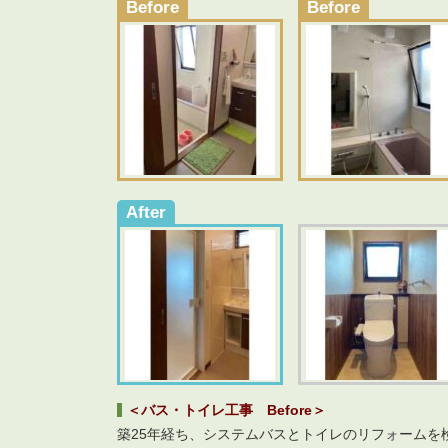
Before
Before
After
＜バス・トイレ工事 Before＞
築25年経ち、システムバスとトイレのリフォームを